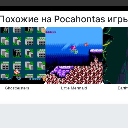
Похожие на Pocahontas игр
Ghostbusters
Little Mermaid
Eart