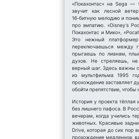
«Покахонтас» на Sega — 
звучит как лесной вете
16‑битную мелодию и поним
про эмпатию. «Disney’s Po
Покахонтас и Мико», «Pocah
Это нежный платформер
переключаешься между г
прыгаешь по лианам, плы
духов. Не стреляешь, н
верный шаг. Здесь важны 
из мультфильма 1995 го
прохождение заставляет дум
обойти препятствие, чтобы 
История у проекта тёплая 
без лишнего пафоса. В Рос
вечерам, когда учились те
животных. Красивые задни
Drive, которая до сих пор
прохождение медленное, вд