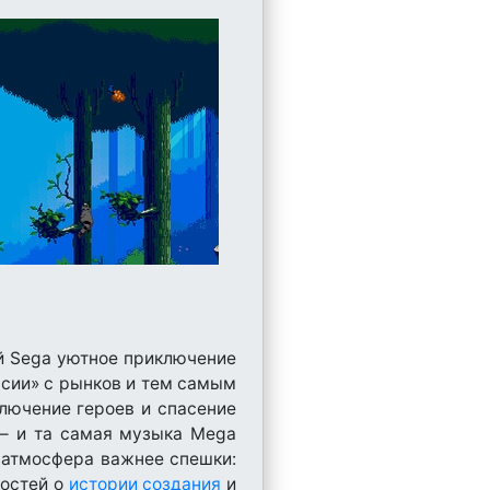
ой Sega уютное приключение
рсии» с рынков и тем самым
ключение героев и спасение
 — и та самая музыка Mega
е атмосфера важнее спешки:
ностей о
истории создания
и