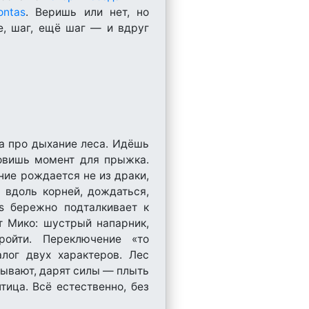
ontas
. Веришь или нет, но
е, шаг, ещё шаг — и вдруг
 а про дыхание леса. Идёшь
овишь момент для прыжка.
ие рождается не из драки,
 вдоль корней, дождаться,
as бережно подталкивает к
т Мико: шустрый напарник,
ройти. Переключение «то
лог двух характеров. Лес
зывают, дарят силы — плыть
птица. Всё естественно, без