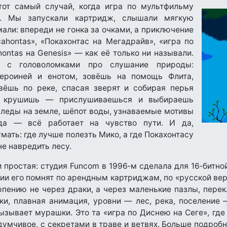
тот самый случай, когда игра по мультфильму
р. Мы запускали картридж, слышали мягкую
али: впереди не гонка за очками, а приключение
cahontas», «Покахонтас на Мегадрайв», «игра по
ontas на Genesis» — как её только ни называли.
 с головоломками про слушание природы:
ероиней и енотом, зовёшь на помощь Флита,
вёшь по реке, спасая зверят и собирая перья
е крушишь — прислушиваешься и выбираешь
следы на земле, шёпот воды, узнаваемые мотивы
да — всё работает на чувство пути. И да,
ать: где лучше полезть Мико, а где Покахонтасу
не навредить лесу.
и простая: студия Funcom в 1996‑м сделала для 16‑битн
сии его помнят по арендным картриджам, по «русской ве
рпению не через драки, а через маленькие пазлы, пере
ки, плавная анимация, уровни — лес, река, поселение
 вызывает мурашки. Это та «игра по Диснею на Сеге», гд
умчивое, с секретами в траве и ветвях. Больше подроб