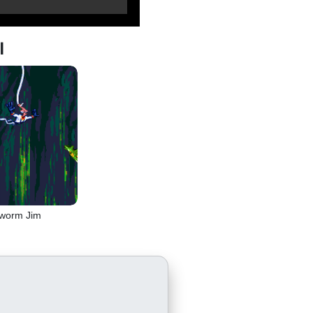
ы
hworm Jim