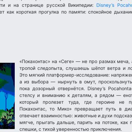
ти и на странице русской Википедии:
Disney’s Pocah
ет как короткая прогулка по памяти: спокойное дыхани
«Покахонтас» на «Сеге» — не про размах меча,
тропой следопыта, слушаешь шёпот ветра и л
Это мягкий платформер-исследование: напряжен
а из выбора — нырнуть в омут, проскользнуть
пока дозорный отвернётся. Disney’s Pocahont
стелсу и вниманию к деталям, а рядом — ено
который пролезет туда, где героине не п
Покахонтас, то Мико» превращает путь в диа
отвечает взаимностью: животные и духи подска
мягче, прыгать дальше, парить на потоке, как 
спешки, с тихой уверенностью приключения.